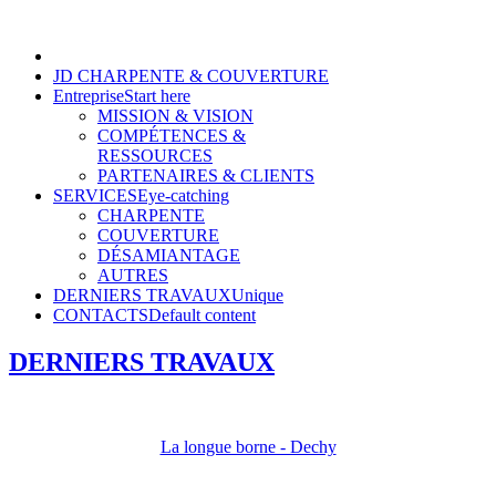
JD CHARPENTE & COUVERTURE
Entreprise
Start here
MISSION & VISION
COMPÉTENCES &
RESSOURCES
PARTENAIRES & CLIENTS
SERVICES
Eye-catching
CHARPENTE
COUVERTURE
DÉSAMIANTAGE
AUTRES
DERNIERS TRAVAUX
Unique
CONTACTS
Default content
DERNIERS TRAVAUX
La longue borne - Dechy