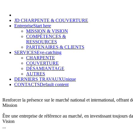
JD CHARPENTE & COUVERTURE
Entreprise
Start here
MISSION & VISION
COMPÉTENCES &
RESSOURCES
PARTENAIRES & CLIENTS
SERVICES
Eye-catching
CHARPENTE
COUVERTURE
DÉSAMIANTAGE
AUTRES
DERNIERS TRAVAUX
Unique
CONTACTS
Default content
Renforcer la présence sur le marché national et international, offrant d
Mission
Être une entreprise de référence au marché, en investissant toujours d
Vision
...